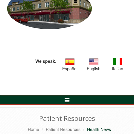
We speak:
Español
English
Italian
Toggle
Navigation
Patient Resources
Home
Patient Resources
Health News