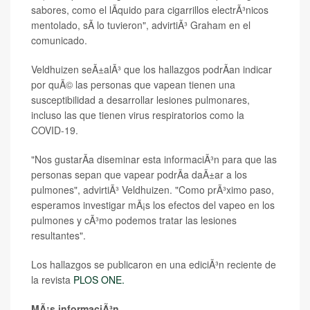
sabores, como el lÃ­quido para cigarrillos electrÃ³nicos
mentolado, sÃ­ lo tuvieron", advirtiÃ³ Graham en el
comunicado.
Veldhuizen seÃ±alÃ³ que los hallazgos podrÃ­an indicar
por quÃ© las personas que vapean tienen una
susceptibilidad a desarrollar lesiones pulmonares,
incluso las que tienen virus respiratorios como la
COVID-19.
"Nos gustarÃ­a diseminar esta informaciÃ³n para que las
personas sepan que vapear podrÃ­a daÃ±ar a los
pulmones", advirtiÃ³ Veldhuizen. "Como prÃ³ximo paso,
esperamos investigar mÃ¡s los efectos del vapeo en los
pulmones y cÃ³mo podemos tratar las lesiones
resultantes".
Los hallazgos se publicaron en una ediciÃ³n reciente de
la revista
PLOS ONE.
MÃ¡s informaciÃ³n