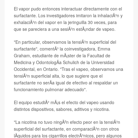
El vapor pudo entonces interactuar directamente con el
surfactante. Los investigadores imitaron la inhalaciÃ³n y
exhalaciÃ³n del vapor en la jeringuilla 30 veces, para
que se pareciera a una sesiÃ³n estÃ¡ndar de vapeo.
"En particular, observamos la tensiÃ³n superficial del
surfactante", comentÃ³ la coinvestigadora, Emma
Graham, estudiante de mÃ¡ster de la Facultad de
Medicina y OdontologÃ­a Schulich de la Universidad
Occidental, en Ontario. "Tras el vapeo, observamos una
tensiÃ³n superficial alta, lo que sugiere que el
surfactante no serÃ­a igual de efectivo al respaldar un
funcionamiento pulmonar adecuado".
El equipo estudiÃ³ mÃ¡s el efecto del vapeo usando
distintos dispositivos, sabores, aditivos y nicotina.
"La nicotina no tuvo ningÃºn efecto peor en la tensiÃ³n
superficial del surfactante, en comparaciÃ³n con otros
lÃ­quidos para los cigarrillos electrÃ³nicos, pero algunos