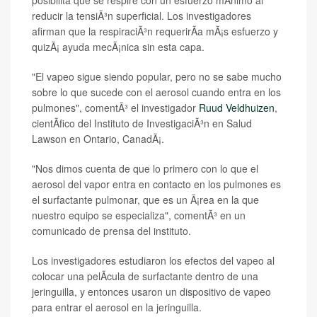
posibilita que se respire con un esfuerzo mÃ­nimo al
reducir la tensiÃ³n superficial. Los investigadores
afirman que la respiraciÃ³n requerirÃ­a mÃ¡s esfuerzo y
quizÃ¡ ayuda mecÃ¡nica sin esta capa.
"El vapeo sigue siendo popular, pero no se sabe mucho
sobre lo que sucede con el aerosol cuando entra en los
pulmones", comentÃ³ el investigador
Ruud Veldhuizen
,
cientÃ­fico del Instituto de InvestigaciÃ³n en Salud
Lawson en Ontario, CanadÃ¡.
"Nos dimos cuenta de que lo primero con lo que el
aerosol del vapor entra en contacto en los pulmones es
el surfactante pulmonar, que es un Ã¡rea en la que
nuestro equipo se especializa", comentÃ³ en un
comunicado de prensa del instituto.
Los investigadores estudiaron los efectos del vapeo al
colocar una pelÃ­cula de surfactante dentro de una
jeringuilla, y entonces usaron un dispositivo de vapeo
para entrar el aerosol en la jeringuilla.